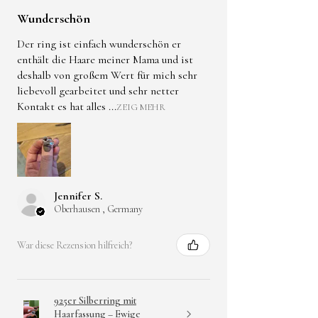
*Schmuckstücke können bei
Wunderschön
mechanischer Belastung
4846 Redlham
brechen.
Der ring ist einfach wunderschön er
Österreich
enthält die Haare meiner Mama und ist
*Nicht zum Verzehr geeignet.
deshalb von großem Wert für mich sehr
liebevoll gearbeitet und sehr netter
Ich würde empfehlen ,den
*Kontakt mit Wasser ,Parfum
Kontakt es hat alles ...
ZEIG MEHR
Versand als Paket zu wählen
und Reinigungsmittel
statt als Brief ,da der
vermeiden.
Inhalt sehr wertvoll ist und
daher nicht am Versand
*Bei bekannter Allergie
gespart werden sollte.
gegen Kunstharze oder
Jennifer S.
Metallbestandteile nicht
Oberhausen , Germany
tragen.
* Bei Beschädigung nicht
War diese Rezension hilfreich?
weiter verwenden.
925er Silberring mit
Haarfassung – Ewige