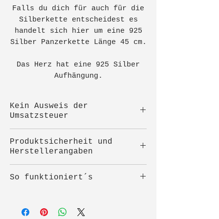
Falls du dich für auch für die
Silberkette entscheidest es
handelt sich hier um eine 925
Silber Panzerkette Länge 45 cm.
Das Herz hat eine 925 Silber
Aufhängung.
Kein Ausweis der
Umsatzsteuer
Angegebene Preise sind
Produktsicherheit und
Gesamtpreise. Kein Ausweis
Herstellerangaben
der Umsatzsteuer
(Kleinunternehmer)
Hersteller:
So funktioniert´s
Alexandra Steinberger
Tuffeltsham 89
Bitte sende mir für dieses
4846 Redlham
Schmuckstück etwa einen
Österreich