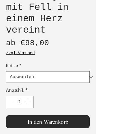
mit Fell in
einem Herz
vereint
Sale-
ab
€98,00
Preis
zzgl.Versand
Kette
*
Anzahl
*
In den Warenkorb