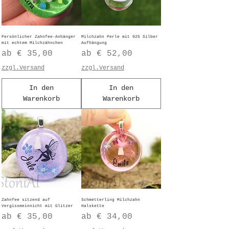
Persönlicher Zahnfee-Anhänger
Milchzahn Perle mit 925 Silber
mit echtem Milchzähnchen
Aufhängung
Sale-Preis
Sale-Preis
ab
€ 35,00
ab
€ 52,00
zzgl.Versand
zzgl.Versand
In den
In den
Warenkorb
Warenkorb
Zahnfee sitzend auf
Schmetterling Milchzahn
Vergissmeinnicht mit Glitzer
Halskette
Sale-Preis
Sale-Preis
ab
€ 35,00
ab
€ 34,00