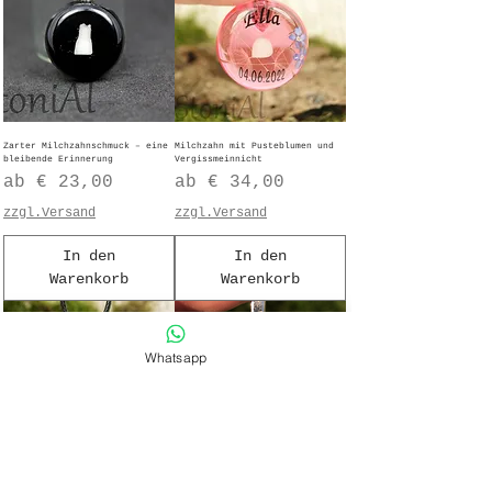
Zarter Milchzahnschmuck – eine
Milchzahn mit Pusteblumen und
bleibende Erinnerung
Vergissmeinnicht
Sale-Preis
Sale-Preis
ab
€ 23,00
ab
€ 34,00
zzgl.Versand
zzgl.Versand
In den
In den
Warenkorb
Warenkorb
Whatsapp