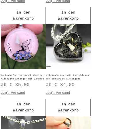
zzgl.Versand
zzgl.Versand
In den
In den
Warenkorb
Warenkorb
Zauberhafter personalisierter
Milchzahn Herz mit Pusteblumen
Milchzahn-Anhänger mit Zahnfee
auf schwarzem Hintergund
Sale-Preis
Sale-Preis
ab
€ 35,00
ab
€ 34,00
zzgl.Versand
zzgl.Versand
In den
In den
Warenkorb
Warenkorb