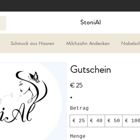
StoniAl
Schmuck aus Haaren
Milchzahn Andenken
Nabelsc
Gutschein
€ 25
Betrag
€ 25
€ 40
€ 50
€ 10
Menge