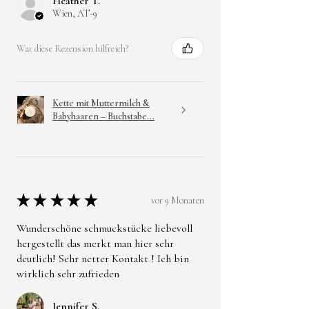
Heather T.
Wien, AT-9
War diese Rezension hilfreich?
Kette mit Muttermilch &
Babyhaaren – Buchstabe...
★
★
★
★
★
vor 9 Monaten
Wunderschöne schmuckstücke liebevoll
hergestellt das merkt man hier sehr
deutlich! Sehr netter Kontakt ! Ich bin
wirklich sehr zufrieden
Jennifer S.