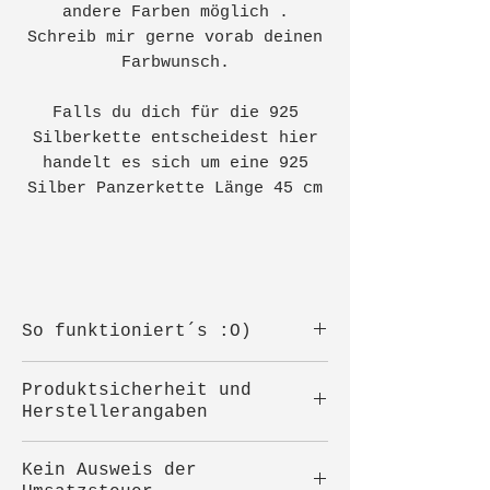
andere Farben möglich .
Schreib mir gerne vorab deinen
Farbwunsch.
Falls du dich für die 925
Silberkette entscheidest hier
handelt es sich um eine 925
Silber Panzerkette Länge 45 cm
So funktioniert´s :O)
Sicher einpacken
Produktsicherheit und
Nach dem Kauf bitte das
Herstellerangaben
Zähnchen sorgfältig
einpacken,damit es beim
Hersteller:
Kein Ausweis der
Versand nicht bricht.
Alexandra Steinberger