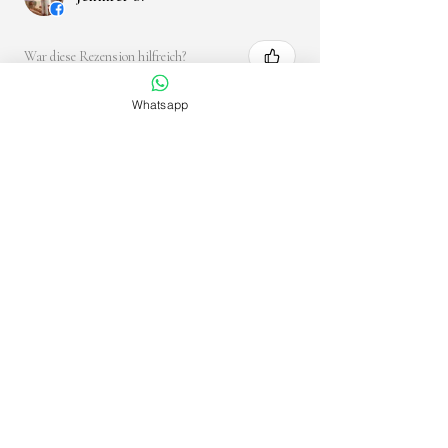
War diese Rezension hilfreich?
Whatsapp
★
★
★
★
★
vor 1 Jahr
Phänomenal!
Sehr schön und liebevoll gemacht. Freue
mich eine Erinnerung von meiner Mutter
zu tragen.
Semra