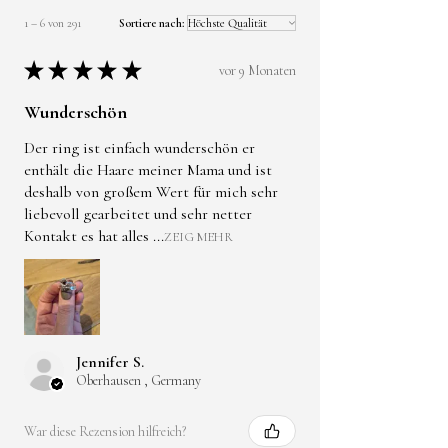
oder reißen.
1 – 6 von 291
Sortiere nach:
★
★
★
★
★
vor 9 Monaten
*Schmuckstücke können bei
mechanischer Belastung
Wunderschön
brechen.
Der ring ist einfach wunderschön er
*Nicht zum Verzehr geeignet.
enthält die Haare meiner Mama und ist
deshalb von großem Wert für mich sehr
liebevoll gearbeitet und sehr netter
*Kontakt mit Wasser ,Parfum
Kontakt es hat alles ...
ZEIG MEHR
und Reinigungsmittel
vermeiden.
*Bei bekannter Allergie
gegen Kunstharze oder
Metallbestandteile nicht
Jennifer S.
Oberhausen , Germany
tragen.
* Bei Beschädigung nicht
weiter verwenden.
War diese Rezension hilfreich?