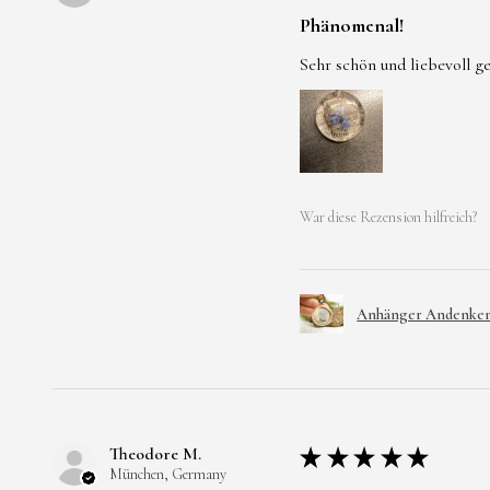
Phänomenal!
Sehr schön und liebevoll g
War diese Rezension hilfreich?
Anhänger Andenken 
Theodore M.
★
★
★
★
★
München, Germany