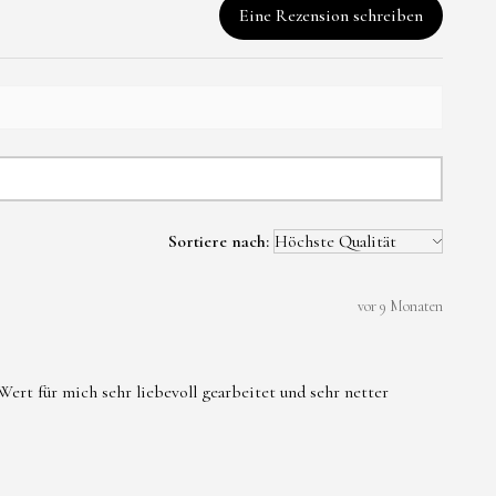
Eine Rezension schreiben
e können bei
Belastung brechen.
rzehr geeignet.
Wasser ,Parfum und
tel vermeiden.
Sortiere nach:
r Allergie gegen
er Metallbestandteile
vor 9 Monaten
igung nicht weiter
ert für mich sehr liebevoll gearbeitet und sehr netter