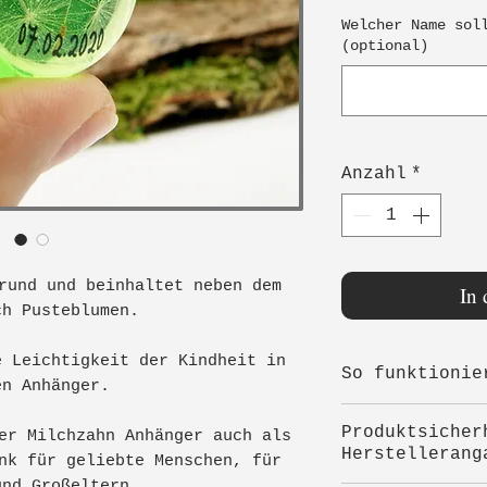
Welcher Name sol
(optional)
Anzahl
*
rund und beinhaltet neben dem
In
ch Pusteblumen.
e Leichtigkeit der Kindheit in
So funktionie
en Anhänger.
Sicher einpa
Produktsicher
er Milchzahn Anhänger auch als
Nach dem Kauf
Herstellerang
nk für geliebte Menschen, für
sorgfältig ei
und Großeltern.