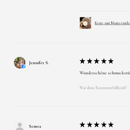
Kette mit Muttermilc
★
★
★
★
★
Jennifer S.
Wunderschöne schmuckstücke
War diese Rezension hilfreich?
★
★
★
★
★
Semra