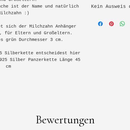
Versand nicht
Hersteller:
uche ist der Name und natürlich
Kein Ausweis 
Verwende dafü
Alexandra Ste
Milchzahn :)
Schächtelchen
Tuffeltsham 8
Kein Auswei
*Schmuckschac
4846 Redlham
Angegebene 
et sich der Milchzahn Anhänger
*Zündholzscha
Österreich
Gesamtpreis
, für Eltern und Großeltern.
*Oder klebe z
E-Mail: alex.
Umsatzsteue
es grün Durchmesser 3 cm.
zusammen.
Wickle den Za
Produkt : Han
5 Silberkette entscheidest hier
Taschentuch o
mit Anhänger 
925 Silber Panzerkette Länge 45
Sende das sor
cm
Zähnchen an f
Sicherheitshi
Steinberger A
Tuffeltsham 8
* Kein Spielz
4846 Redlham
für Kinder un
Österreich
Verschluckung
Strangulation
Bewertungen
* Die Kette k
Zugbelastung 