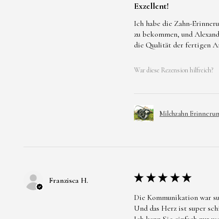
Exzellent!
Ich habe die Zahn-Erinneru
zu bekommen, und Alexandra
die Qualität der fertigen 
War diese Rezension hilfreich?
Milchzahn Erinneru
★
★
★
★
★
Franzisca H.
Die Kommunikation war su
Und das Herz ist super sc