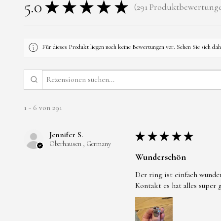
5.0
★
★
★
★
★
291
Produktbewertung
291
Für dieses Produkt liegen noch keine Bewertungen vor. Sehen Sie sich da
1 - 6 von 291
Jennifer S.
★
★
★
★
★
Oberhausen , Germany
Wunderschön
Der ring ist einfach wunde
Kontakt es hat alles super