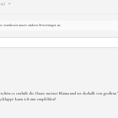
en
*Schmuckstück
mechanischer 
her stattdessen unsere anderen Bewertungen an.
*Nicht zum Ve
*Kontakt mit 
Reinigungsmit
*Bei bekannte
Kunstharze od
nicht tragen.
* Bei Beschäd
verwenden.
rschön er enthält die Haare meiner Mama und ist deshalb von großem W
 geklappt kann ich nur empfehlen!