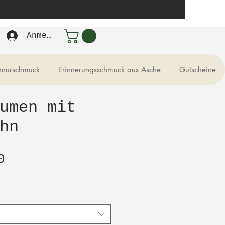
Anmelden
hnurschmuck
Erinnerungsschmuck aus Asche
Gutscheine
umen mit
hn
Sale-
0
Preis