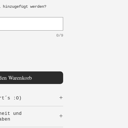
l hinzugefügt werden?
0/9
 den Warenkorb
rt´s :O)
cken
heit und
 bitte das Zähnchen
aben
npacken,damit es beim