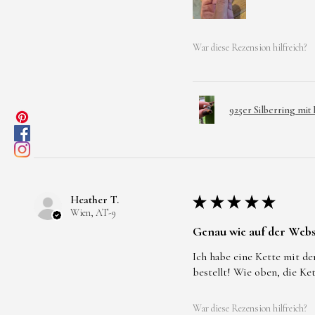
War diese Rezension hilfreich?
925er Silberring mit
Heather T.
★
★
★
★
★
Wien, AT-9
Genau wie auf der Webs
Ich habe eine Kette mit de
bestellt! Wie oben, die Ke
War diese Rezension hilfreich?