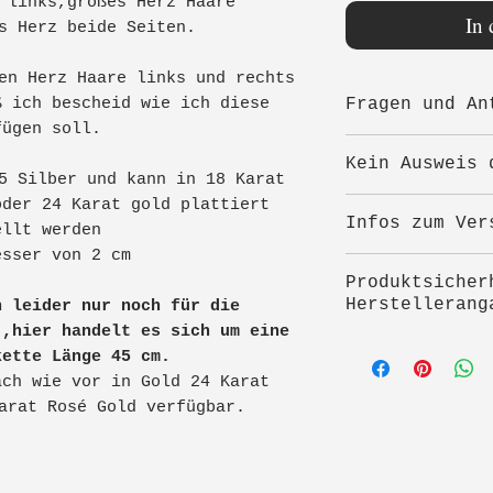
 links,großes Herz Haare
In
s Herz beide Seiten.
en Herz Haare links und rechts
ß ich bescheid wie ich diese
Fragen und An
fügen soll.
Ich brauche f
Kein Ausweis 
10 ml Mutterm
5 Silber und kann in 18 Karat
Haarsträhne,i
oder 24 Karat gold plattiert
Angegebene Pr
Infos zum Ver
Länge für das
ellt werden
Gesamtpreise.
kleinen Herz 
esser von 2 cm
Umsatzsteuer 
Nach der Bes
1,5-2 cm
Produktsicher
eine E-Mail m
Herstellerang
Wichtig ist h
h leider nur noch für die
Versand oder 
 ,hier handelt es sich um eine
jeweils in Al
unter
Fragen 
Hersteller:
kette Länge 45 cm.
beschriftest 
alle Infos vo
Alexandra Ste
ach wie vor in Gold 24 Karat
Großes Herz H
Tuffeltsham 8
arat Rosé Gold verfügbar.
Haare rechts,
4846 Redlham
Seiten.
Österreich
E-Mail: alex.
Oder zb auch 