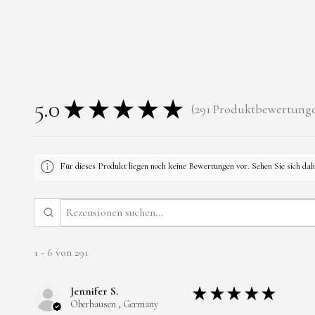
5.0
★
★
★
★
★
291
Produktbewertung
291
Für dieses Produkt liegen noch keine Bewertungen vor. Sehen Sie sich da
1 - 6 von 291
Jennifer S.
★
★
★
★
★
Oberhausen , Germany