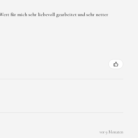
Wasser ,Parfum und
tel vermeiden.
ert für mich sehr liebevoll gearbeitet und sehr netter
r Allergie gegen
er Metallbestandteile
igung nicht weiter
vor 9 Monaten