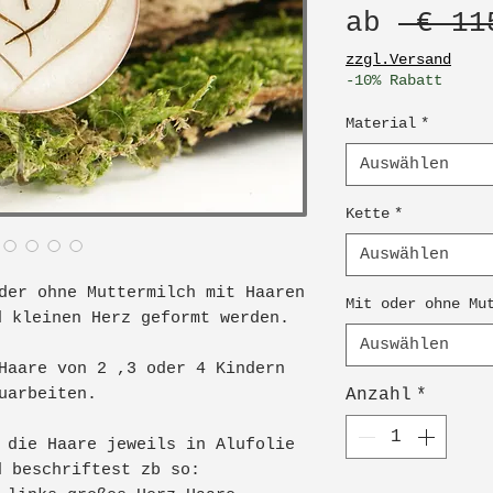
ab
 € 11
zzgl.Versand
-10% Rabatt
Material
*
Auswählen
Kette
*
Auswählen
der ohne Muttermilch mit Haaren
Mit oder ohne Mu
d kleinen Herz geformt werden.
Auswählen
Haare von 2 ,3 oder 4 Kindern
zuarbeiten.
Anzahl
*
 die Haare jeweils in Alufolie
d beschriftest zb so: