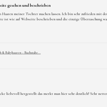
eite gesehen und beschrieben
n Haaren meiner Tochter machen lassen. Ich bin sehr zufrieden mit d
tte ist wie auf Webseite beschrieben und die einzige Überraschung w
h & Babyhaaren – Buchstabe...
 liebevoll hergestellt das merkt man hier sehr deutlich! Sehr netter