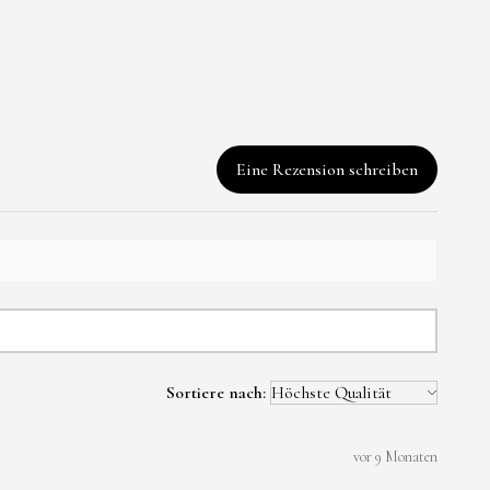
nd rechts beschriften
dgefertigte Halskette
 bescheid wie ich
aus Epoxidharz.
n soll.
nweise :
Eine Rezension schreiben
eug. Nicht geeignet
ter 3 Jahren (
s-und
sgefahr).
ann sich bei starker
lösen oder reißen.
e können bei
Sortiere nach:
Belastung brechen.
vor 9 Monaten
rzehr geeignet.