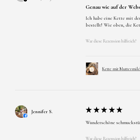
Genau wie auf der Webs
Ich habe eine Kette mit de
bestellt! Wie oben, die Ke
War diese Rezension hilfreich?
Kette mit Muttermilc
★
★
★
★
★
Jennifer S.
Wunderschöne schmuckstücke
War diese Rezension hilfreich?