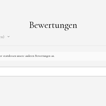
Haare links u
Produkt : Han
dann weiß ich
mit Anhänger 
diese einfüge
Bewertungen
Sicherheitshi
en
* Kein Spielz
für Kinder un
Verschluckung
Strangulation
her stattdessen unsere anderen Bewertungen an.
* Die Kette k
Zugbelastung 
*Schmuckstück
mechanischer 
*Nicht zum Ve