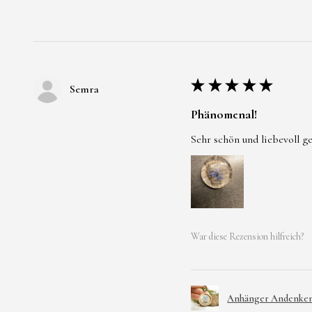
★
★
★
★
★
Semra
Phänomenal!
Sehr schön und liebevoll g
War diese Rezension hilfreich?
Anhänger Andenken 