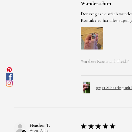
Wunderschön
Der ring ist einfach wunde
Kontakt es hat alles super
War diese Rezension hilfreich?
925er Silberring mit
Heather T.
★
★
★
★
★
Wien, AT-9