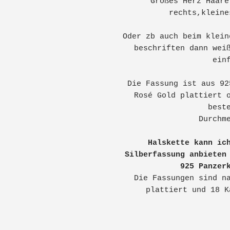
Großes Herz Haare
rechts,kleine
Oder zb auch beim klein
beschriften dann wei
ein
Die Fassung ist aus 92
Rosé Gold plattiert 
best
Durchm
Halskette kann ic
Silberfassung anbieten
925 Panzer
Die Fassungen sind n
plattiert und 18 K