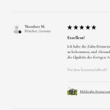
Theodore M.
★
★
★
★
★
München, Germany
Exzellent!
Ich habe die Zahn-Erinneru
zu bekommen, und Alexandra
die Qualität der fertigen 
War diese Rezension hilfreich?
Milchzahn Erinneru