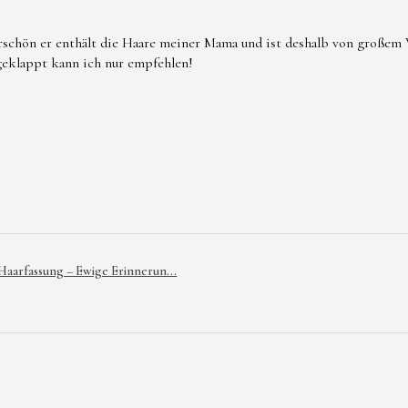
*Kontakt mit 
Reinigungsmit
rschön er enthält die Haare meiner Mama und ist deshalb von großem W
 geklappt kann ich nur empfehlen!
*Bei bekannte
Kunstharze od
nicht tragen.
* Bei Beschäd
verwenden.
 Haarfassung – Ewige Erinnerun...