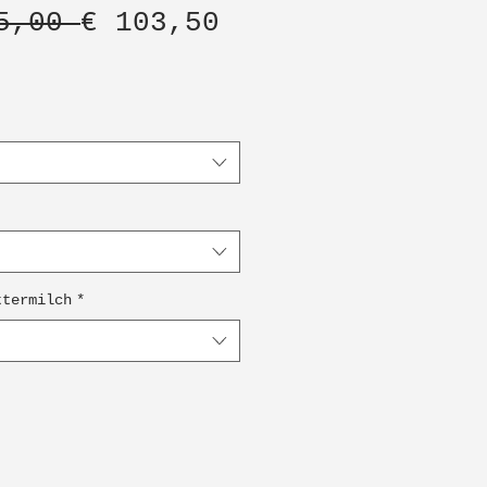
Standardpreis
Sale-
5,00 
€ 103,50
Preis
ttermilch
*