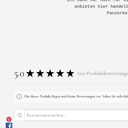
Ich kann nur noch für d
anbieten hier handel
Panzerke
5.0
★
★
★
★
★
291
Produktbewertung
291
Für dieses Produkt liegen noch keine Bewertungen vor. Sehen Sie sich da