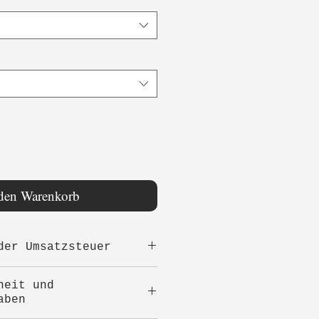
 den Warenkorb
der Umsatzsteuer
eise sind
heit und
 Kein Ausweis der
aben
(Kleinunternehmer)