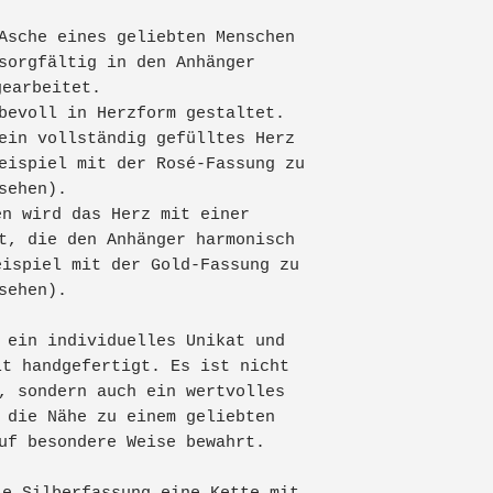
Tuffeltsham 8
Asche eines geliebten Menschen
*Schmuckstück
sorgfältig in den Anhänger
mechanischer 
4846 Redlham
gearbeitet.
bevoll in Herzform gestaltet.
*Nicht zum Ve
Österreich
ein vollständig gefülltes Herz
eispiel mit der Rosé-Fassung zu
*Kontakt mit 
Ich würde emp
sehen).
Reinigungsmit
als Paket zu 
en wird das Herz mit einer
,da der Inhal
t, die den Anhänger harmonisch
*Bei bekannte
und daher nic
eispiel mit der Gold-Fassung zu
Kunstharze od
sehen).
werden sollte
nicht tragen.
* Bei Beschäd
 ein individuelles Unikat und
verwenden.
lt handgefertigt. Es ist nicht
, sondern auch ein wertvolles
 die Nähe zu einem geliebten
uf besondere Weise bewahrt.