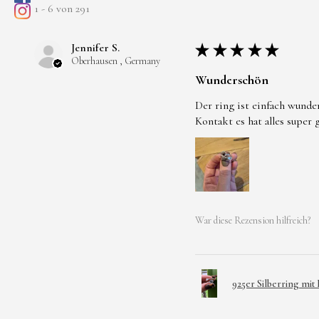
1 - 6 von 291
Jennifer S.
★
★
★
★
★
Oberhausen , Germany
Wunderschön
Der ring ist einfach wunde
Kontakt es hat alles super
War diese Rezension hilfreich?
925er Silberring mit