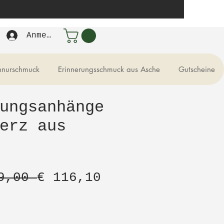
Anmelden
hnurschmuck
Erinnerungsschmuck aus Asche
Gutscheine
ungsanhänge
erz aus
Standardpreis
Sale-
9,00 
€ 116,10
Preis