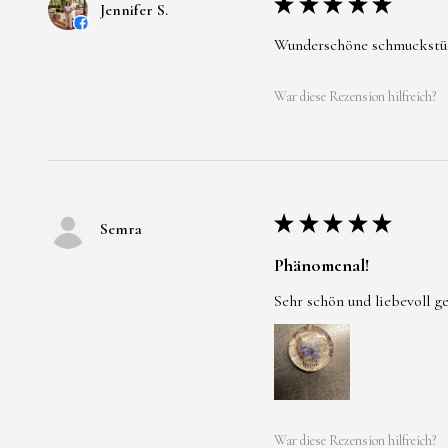
★
★
★
★
★
Jennifer S.
Wunderschöne schmuckstücke
War diese Rezension hilfreich?
★
★
★
★
★
Semra
Phänomenal!
Sehr schön und liebevoll g
War diese Rezension hilfreich?