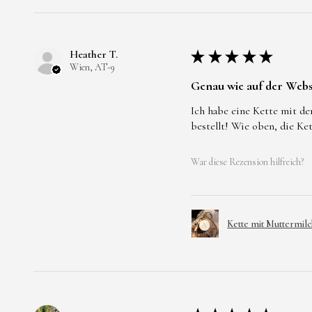
Heather T.
★
★
★
★
★
Wien, AT-9
Genau wie auf der Webs
Ich habe eine Kette mit de
bestellt! Wie oben, die Ke
War diese Rezension hilfreich?
Kette mit Muttermilc