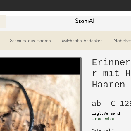
StoniAl
Schmuck aus Haaren
Milchzahn Andenken
Nabelsc
Erinner
r mit H
Haaren
ab
 € 12
zzgl.Versand
-10% Rabatt
Material
*