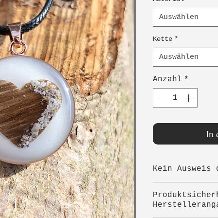
Auswählen
Kette
*
Auswählen
Anzahl
*
In
Kein Ausweis 
Angegebene Pr
Produktsicher
Gesamtpreise.
Herstellerang
Umsatzsteuer 