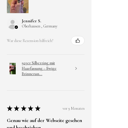
und Reinigungsmittel
vermeiden.
Jennifer S.
Oberhausen , Germany
*Bei bekannter Allergie
gegen Kunstharze oder
War diese Rezension hilfreich?
Metallbestandteile nicht
tragen.
* Bei Beschädigung nicht
weiter verwenden.
925er Silberring mit
Haarfassung – Ewige
Erinnerun...
★
★
★
★
★
vor 9 Monaten
Genau wie auf der Webseite gesehen
und beschrieben