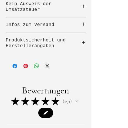
Kein Ausweis der
formen kann wären ca.2-3 cm
Umsatzsteuer
Länge der Haarsträhne ideal.
Angegebene Preise sind
Infos zum Versand
Gesamtpreise. Kein Ausweis
der Umsatzsteuer
Nach der Bestellung
Produktsicherheit und
(Kleinunternehmer)
erhältst du eine E-Mail mit
Herstellerangaben
allen Infos zum Versand oder
vorab kannst du auch unter
Hersteller:
Fragen und Antworten
Alexandra Steinberger
alle Infos vorab nachlesen .
Tuffeltsham 89
4846 Redlham
Österreich
Bewertungen
E-Mail:
alex.steinberger@gmx.at
★
★
★
★
★
291
291
Produkt : Handgefertigte
Halskette mit Anhänger aus
Epoxidharz.