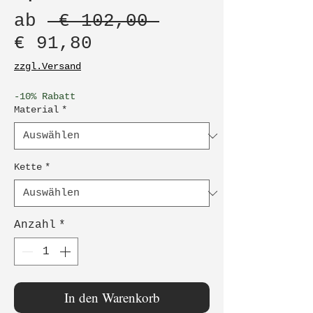
Standardpreis
ab
 € 102,00 
Sale-
€ 91,80
Preis
zzgl.Versand
-10% Rabatt
Material
*
Kette
*
Anzahl
*
In den Warenkorb