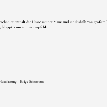
mechanischer 
*Nicht zum Ve
rschön er enthält die Haare meiner Mama und ist deshalb von großem W
 geklappt kann ich nur empfehlen!
*Kontakt mit 
Reinigungsmit
*Bei bekannte
Kunstharze od
nicht tragen.
* Bei Beschäd
verwenden.
 Haarfassung – Ewige Erinnerun...