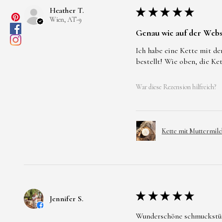
Heather T.
★
★
★
★
★
Wien, AT-9
Genau wie auf der Webs
Ich habe eine Kette mit de
bestellt! Wie oben, die Ke
War diese Rezension hilfreich?
Kette mit Muttermilc
★
★
★
★
★
Jennifer S.
Wunderschöne schmuckstücke