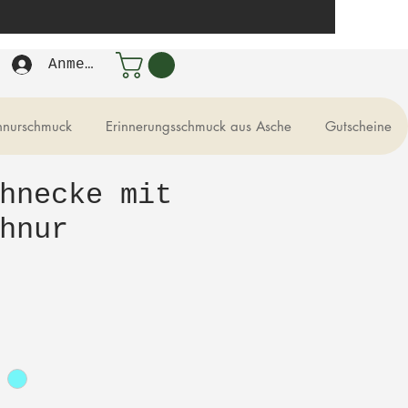
Anmelden
hnurschmuck
Erinnerungsschmuck aus Asche
Gutscheine
hnecke mit
hnur
reis