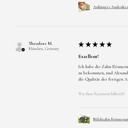
Anhänger Andenken 
Theodore M.
★
★
★
★
★
München, Germany
Exzellent!
Ich habe die Zahn-Erinneru
zu bekommen, und Alexandra
die Qualität der fertigen 
War diese Rezension hilfreich?
Milchzahn Erinneru