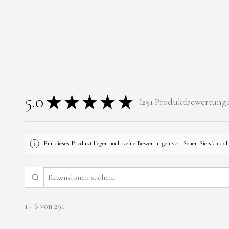
5.0
★
★
★
★
★
291
Produktbewertung
291
Für dieses Produkt liegen noch keine Bewertungen vor. Sehen Sie sich da
1 - 6 von 291