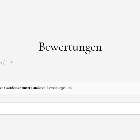
Tuffeltsham 8
4846 Redlham
Österreich
E-Mail: alex.
Bewertungen
Produkt : Han
mit Anhänger 
en
Sicherheitshi
* Kein Spielz
für Kinder un
her stattdessen unsere anderen Bewertungen an.
Verschluckung
Strangulation
* Die Kette k
Zugbelastung 
*Schmuckstück