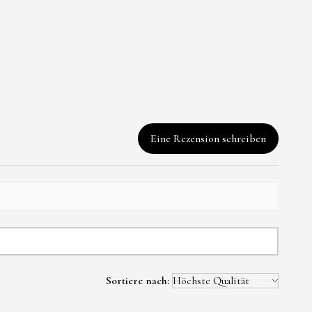
9
steinberger@gmx.at
dgefertigte Halskette
aus Epoxidharz.
Eine Rezension schreiben
nweise :
eug. Nicht geeignet
ter 3 Jahren (
s-und
sgefahr).
ann sich bei starker
lösen oder reißen.
Sortiere nach:
e können bei