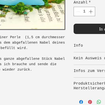
Anzahl
*
In
einer Perle (1,5 cm durchmesser
s dem abgefallenen Nabel deines
Info
 befüllt wird.
Damit die Na
Kein Ausweis 
s ganze abgefallene Stück Nabel
schimmeln beg
s ich brauche und sende die
das sie ganz 
Angegebene Pr
e wieder zurück.
Infos zum Ver
sollte daher 
Gesamtpreise.
nach dem abfa
Umsatzsteuer 
Nach der Bes
Einfach an de
Produktsicher
eine E-Mail m
Herstellerang
dann trocknet
Versand oder 
unter
Fragen 
Hersteller:
alle Infos vo
Alexandra Ste