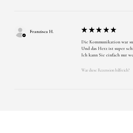
★
★
★
★
★
Franzisca H.
Die Kommunikation war su
Und das Herz ist super sc
Ich kann Sie einfach nur w
War diese Rezension hilfreich?