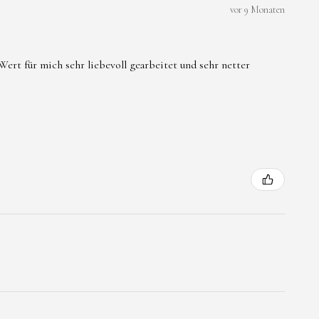
vor 9 Monaten
Belastung brechen.
rzehr geeignet.
ert für mich sehr liebevoll gearbeitet und sehr netter
Wasser ,Parfum und
tel vermeiden.
r Allergie gegen
er Metallbestandteile
igung nicht weiter