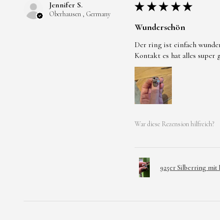
Jennifer S.
★
★
★
★
★
Oberhausen , Germany
Wunderschön
Der ring ist einfach wunde
Kontakt es hat alles super
War diese Rezension hilfreich?
925er Silberring mit