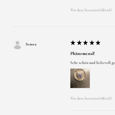
War diese Rezension hilfreich?
★
★
★
★
★
Semra
Phänomenal!
Sehr schön und liebevoll g
War diese Rezension hilfreich?