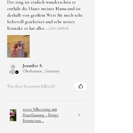
Der ring ist einfach wunderschön er
*Nicht zum Verzehr geeignet.
enthält die Haare meiner Mama und ist
deshalb von großem Wert für mich sehr
liebevoll gearbeitet und sehr netter
*Kontakt mit Wasser ,Parfum
Kontakt es hat alles ...
ZEIG MEHR
und Reinigungsmittel
vermeiden.
*Bei bekannter Allergie
gegen Kunstharze oder
Metallbestandteile nicht
Jennifer S.
Oberhausen , Germany
tragen.
* Bei Beschädigung nicht
weiter verwenden.
War diese Rezension hilfreich?
925er Silberring mit
Haarfassung – Ewige
Erinnerun...