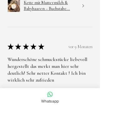
Kette mit Muttermilch &
Babyhaaren – Buchstabe...
★
★
★
★
★
vor 9 Monaten
Wunderschöne schmuckstücke liebevoll
hergestellt das merkt man hier sehr
deutlich! Sehr netter Kontakt ! Ich bin
wirklich sehr zufrieden
Jennifer S.
Whatsapp
War diese Rezension hilfreich?