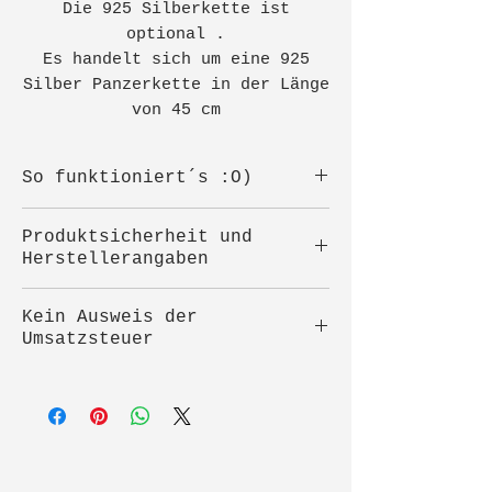
Die 925 Silberkette ist
optional .
Es handelt sich um eine 925
Silber Panzerkette in der Länge
von 45 cm
So funktioniert´s :O)
Sicher einpacken
Produktsicherheit und
Nach dem Kauf bitte das
Herstellerangaben
Zähnchen sorgfältig
einpacken,damit es beim
Hersteller:
Kein Ausweis der
Versand nicht bricht.
Alexandra Steinberger
Umsatzsteuer
Verwende dafür ein stabiles
Tuffeltsham 89
Schächtelchen,zum Beispiel :
4846 Redlham
Kein Ausweis der
*Schmuckschachtel
Österreich
Umsatzsteuer
*Zündholzschachtel
E-Mail:
Angegebene Preise sind
*Oder klebe zb 2
alex.steinberger@gmx.at
Gesamtpreise. Kein Ausweis
Getränkekapseln zusammen.
der Umsatzsteuer