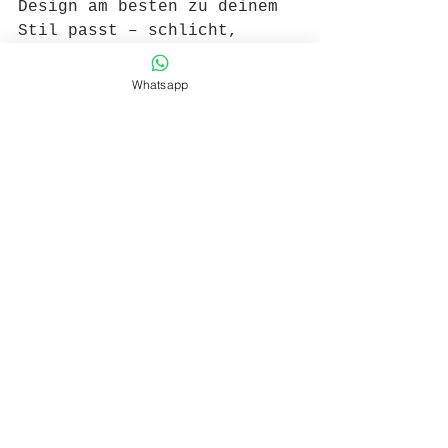
Design am besten zu deinem 
Stil passt – schlicht, 
verspielt oder symbolisch.
Whatsapp
Alle ansehen
Aktuelle Beiträge