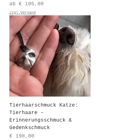
Sale-Preis
ab
€ 105,00
zzgl.Versand
Tierhaarschmuck Katze:
Tierhaare –
Erinnerungsschmuck &
Gedenkschmuck
Preis
€ 198,00