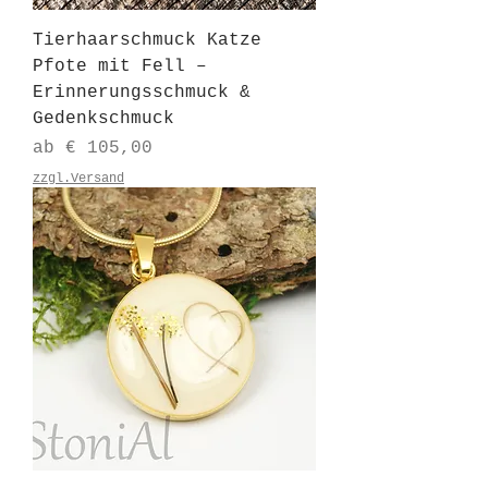
Tierhaarschmuck Katze
Pfote mit Fell –
Erinnerungsschmuck &
Gedenkschmuck
Sale-Preis
ab
€ 105,00
zzgl.Versand