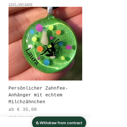
zzgl.Versand
Persönlicher Zahnfee-
Anhänger mit echtem
Milchzähnchen
Sale-Preis
ab
€ 35,00
zzgl.Versand