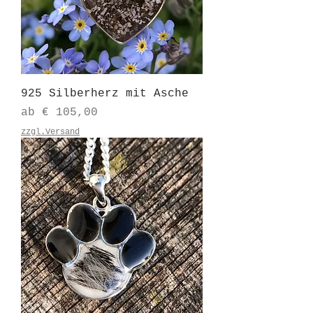
925 Silberherz mit Asche
Sale-Preis
ab
€ 105,00
zzgl.Versand